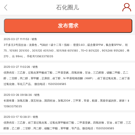
石化圈儿
发布需求
2025-03-27 11:11:53 : 销售
3千多元3号混合油：淡黄色，气味好！碳十二等！指标： 密度0.83，硫含量5PPM，氯含量5PPM， 初
75，10%90 20%100，30%120 40%140，50%168 60%180，70+0 80%220，90%246 95%260，终
270， 出 99mL， 手机号13563375035
2025-03-27 11:02:26 : 销售
优势供应：三乙胺，过氧化苯甲酸叔丁酯，二甲基亚砜，四氢呋喃，甘油，三乙醇胺，碳酸二甲酯，乙二
醇，二甘醇，丙二醇，苯甲醚，正庚烷，叔丁醇，N-甲基吡咯烷酮（NMP），叔丁基过氧化氢，二叔丁基
过氧化物，等化工产品。 微信电话：15305308585
2025-03-26 09:56:36 : 销售
长期有量：加氢石脑，国五轻油，国四轻油，加氢200#，三甲苯，常柴，航煤，黑柴非诚勿扰，谢谢！📱
13563375035
2025-03-17 10:38:31 : 销售
优势供应：三乙胺，叔丁基过氧化氢，过氧化苯甲酸叔丁酯，二甲基亚砜，四氢呋喃，甘油，叔丁醇，三乙
醇胺，乙二醇，二甘醇，丙二醇，碳酸二甲酯，苯甲醚，等产品。微信电话：15305308585