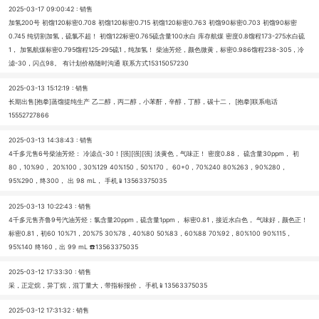
2025-03-17 09:00:42 : 销售
加氢200号 初馏120标密0.708 初馏120标密0.715 初馏120标密0.763 初馏90标密0.703 初馏90标密
0.745 纯切割加氢，硫氯不超！ 初馏122标密0.765硫含量100水白 库存航煤 密度0.8馏程173-275水白硫
1， 加氢航煤标密0.795馏程125-295硫1，纯加氢！ 柴油芳烃，颜色微黄，标密0.986馏程238-305，冷
滤-30，闪点98。 有计划价格随时沟通 联系方式15315057230
2025-03-13 15:12:19 : 销售
长期出售[抱拳]蒸馏提纯生产 乙二醇，丙二醇，小苯酐，辛醇，丁醇，碳十二， [抱拳]联系电话
15552727866
2025-03-13 14:38:43 : 销售
4千多元售6号柴油芳烃： 冷滤点-30！[强][强][强] 淡黄色，气味正！ 密度0.88， 硫含量30ppm， 初
80，10%90， 20%100，30%129 40%150，50%170， 60+0，70%240 80%263，90%280，
95%290，终300， 出 98 mL， 手机📱13563375035
2025-03-13 10:22:43 : 销售
4千多元售齐鲁9号汽油芳烃：氯含量20ppm，硫含量1ppm， 标密0.81，接近水白色， 气味好，颜色正！
标密0.81，初60 10%71，20%75 30%78，40%80 50%83，60%88 70%92，80%100 90%115，
95%140 终160，出 99 mL ☎️13563375035
2025-03-12 17:33:30 : 销售
采，正定烷，异丁烷，混丁量大，带指标报价， 手机📱13563375035
2025-03-12 17:31:32 : 销售